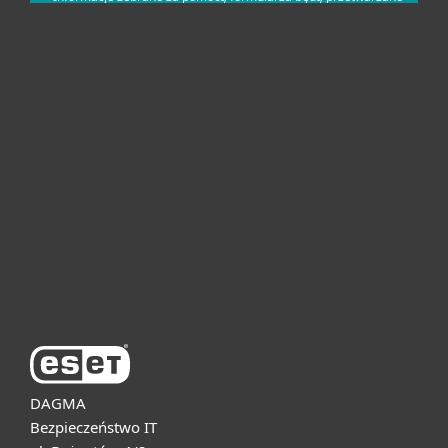
Dla domu i mikrofirm
Dla biznesu
Pomoc
O firmie ESET
DAGMA
Bezpieczeństwo IT