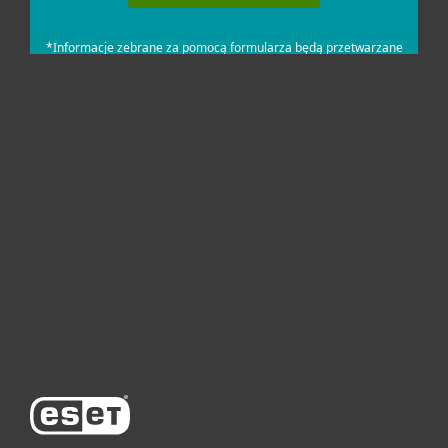
Dla domu i mikrofirm
Dla biznesu
Pomoc
O firmie ESET