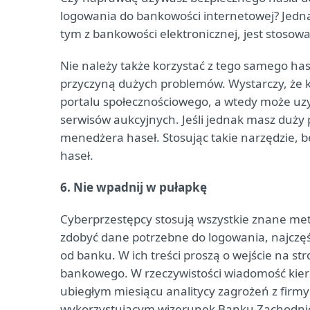
logowania do bankowości internetowej? Jedną 
tym z bankowości elektronicznej, jest stosow
Nie należy także korzystać z tego samego has
przyczyną dużych problemów. Wystarczy, że kt
portalu społecznościowego, a wtedy może uzy
serwisów aukcyjnych. Jeśli jednak masz duży
menedżera haseł. Stosując takie narzędzie, 
haseł.
6. Nie wpadnij w pułapkę
Cyberprzestępcy stosują wszystkie znane me
zdobyć dane potrzebne do logowania, najczęś
od banku. W ich treści proszą o wejście na s
bankowego. W rzeczywistości wiadomość kier
ubiegłym miesiącu analitycy zagrożeń z firmy
wykorzystującym wizerunek Banku Zachodnieg