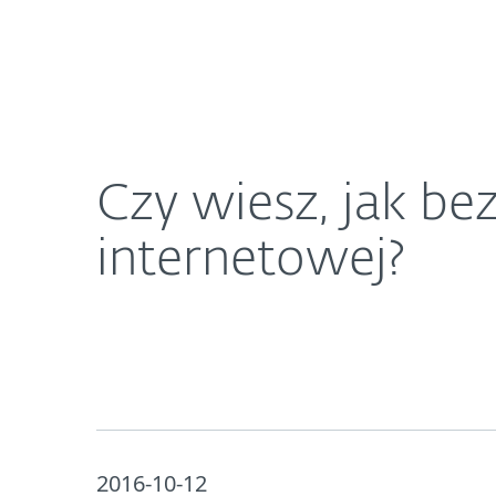
Dla Domu
Dla Biznesu
Czy wiesz, jak bezpiecznie korzystać z bankowośc
O ESET
Newsroom
K
Czy wiesz, jak be
internetowej?
2016-10-12