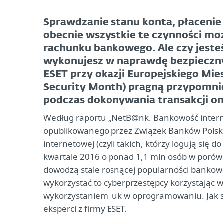
Sprawdzanie stanu konta, płacenie
obecnie wszystkie te czynności m
rachunku bankowego. Ale czy jesteś
wykonujesz w naprawdę bezpieczny
ESET przy okazji Europejskiego Mi
Security Month) pragną przypomni
podczas dokonywania transakcji on
Według raportu „NetB@nk. Bankowość internet
opublikowanego przez Związek Banków Polski
internetowej (czyli takich, którzy logują się 
kwartale 2016 o ponad 1,1 mln osób w porów
dowodzą stale rosnącej popularności bankow
wykorzystać to cyberprzestępcy korzystając w
wykorzystaniem luk w oprogramowaniu. Jak się
eksperci z firmy ESET.