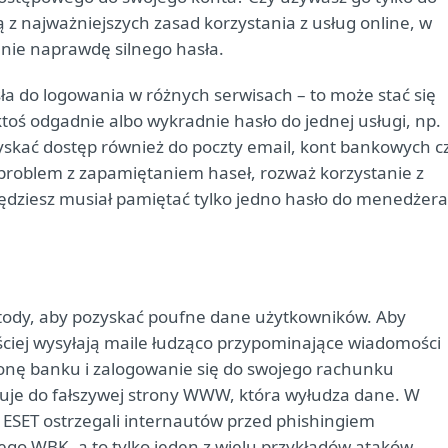
z najważniejszych zasad korzystania z usług online, w
anie naprawdę silnego hasła.
ła do logowania w różnych serwisach – to może stać się
oś odgadnie albo wykradnie hasło do jednej usługi, np.
skać dostęp również do poczty email, kont bankowych c
 problem z zapamiętaniem haseł, rozważ korzystanie z
będziesz musiał pamiętać tylko jedno hasło do menedżera
tody, aby pozyskać poufne dane użytkowników. Aby
ciej wysyłają maile łudząco przypominające wiadomości
tronę banku i zalogowanie się do swojego rachunku
uje do fałszywej strony WWW, która wyłudza dane. W
 ESET ostrzegali internautów przed phishingiem
o WBK, a to tylko jeden z wielu przykładów ataków