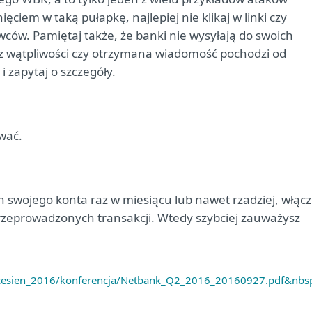
ciem w taką pułapkę, najlepiej nie klikaj w linki czy
ców. Pamiętaj także, że banki nie wysyłają do swoich
asz wątpliwości czy otrzymana wiadomość pochodzi od
i zapytaj o szczegóły.
wać.
an swojego konta raz w miesiącu lub nawet rzadziej, włącz
rzeprowadzonych transakcji. Wtedy szybciej zauważysz
rzesien_2016/konferencja/Netbank_Q2_2016_20160927.pdf&nbs