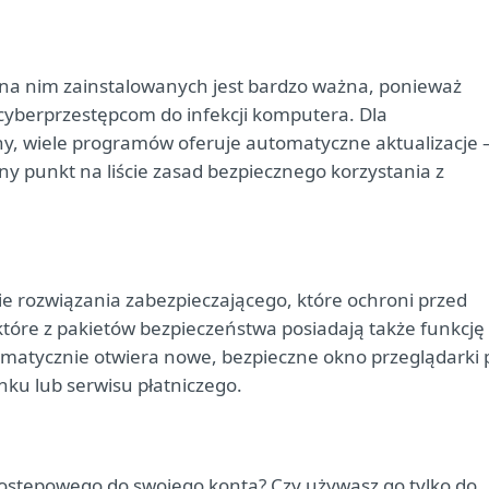
i na nim zainstalowanych jest bardzo ważna, ponieważ
cyberprzestępcom do infekcji komputera. Dla
ny, wiele programów oferuje automatyczne aktualizacje 
ejny punkt na liście zasad bezpiecznego korzystania z
ie rozwiązania zabezpieczającego, które ochroni przed
które z pakietów bezpieczeństwa posiadają także funkcję
omatycznie otwiera nowe, bezpieczne okno przeglądarki 
u lub serwisu płatniczego.
stępowego do swojego konta? Czy używasz go tylko do