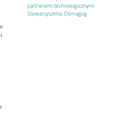
partnerami technologicznymi
Stowarzyszenia Demagog
do
u
e