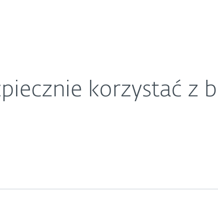
O ESET
i internetowej?
ariera
Kontakt
zpiecznie korzystać z