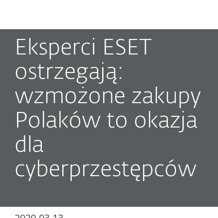
MENU
Eksperci ESET
ostrzegają:
wzmożone zakupy
Polaków to okazja
dla
cyberprzestępców
2020-03-13