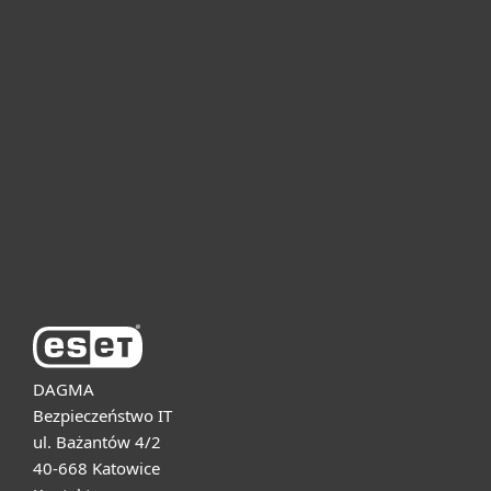
Dla domu i mikrofirm
Dla biznesu
Pomoc
O firmie ESET
DAGMA
Bezpieczeństwo IT
ul. Bażantów 4/2
40-668 Katowice