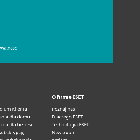
O firmie ESET
ium Klienta
Poznaj nas
ania dla domu
Dlaczego ESET
nia dla biznesu
Technologia ESET
ubskrypcję
Newsroom