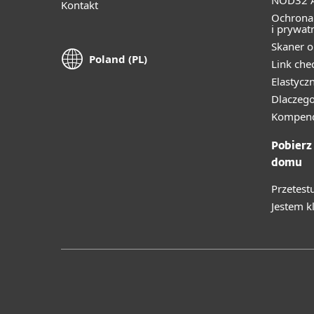
NOD32 A
Kontakt
Ochrona
i prywat
Skaner o
Poland (PL)
Link che
Elastycz
Dlaczego
Kompend
Pobierz
domu
Przetest
Jestem k