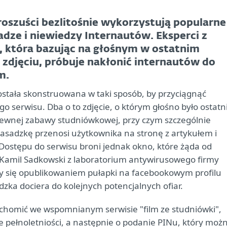
eroszuści bezlitośnie wykorzystują popularne
adze i niewiedzy Internautów. Eksperci z
ę, która bazując na głośnym w ostatnim
jęciu, próbuje nakłonić internautów do
m.
została skonstruowana w taki sposób, by przyciągnąć
o serwisu. Dba o to zdjęcie, o którym głośno było ostatn
 pewnej zabawy studniówkowej, przy czym szczególnie
w zasadzkę przenosi użytkownika na stronę z artykułem i
 Dostępu do serwisu broni jednak okno, które żąda od
 Kamil Sadkowski z laboratorium antywirusowego firmy
zy się opublikowaniem pułapki na facebookowym profilu
zka dociera do kolejnych potencjalnych ofiar.
uchomić we wspomnianym serwisie "film ze studniówki",
e pełnoletniości, a następnie o podanie PINu, który moż