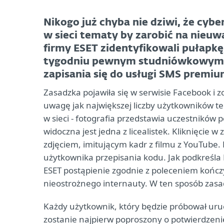
Nikogo już chyba nie dziwi, że cyb
w sieci tematy by zarobić na nieuw
firmy ESET zidentyfikowali pułapk
tygodniu pewnym studniówkowym zd
zapisania się do usługi SMS premiu
Zasadzka pojawiła się w serwisie Facebook i 
uwagę jak największej liczby użytkowników teg
w sieci - fotografia przedstawia uczestników
widoczna jest jedna z licealistek. Kliknięcie 
zdjęciem, imitującym kadr z filmu z YouTube.
użytkownika przepisania kodu. Jak podkreśla
ESET postąpienie zgodnie z poleceniem końc
nieostrożnego internauty. W ten sposób zasad
Każdy użytkownik, który będzie próbował ur
zostanie najpierw poproszony o potwierdzeni