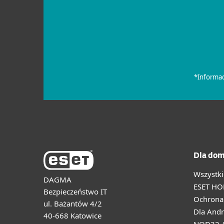
Dla dom
Wszystki
DAGMA
ESET HO
Bezpieczeństwo IT
Ochrona 
ul. Bażantów 4/2
Dla Andr
40-668 Katowice