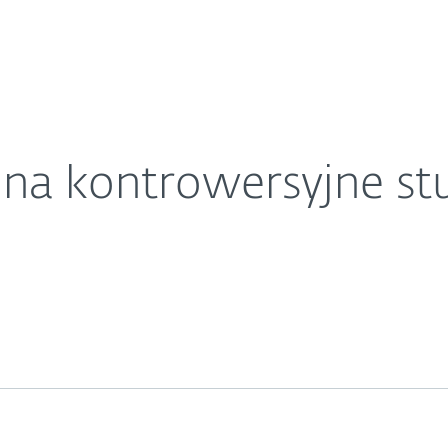
O ESET
we zdjęcie
ariera
Kontakt
ać na kontrowersyjne 