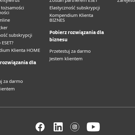
ntywirus
Zostań partnerem ESET
Zarejest
 tożsamości
Elastyczność subskrypcji
ności
Kompendium Klienta
nline
BIZNES
cker
Pobierz rozwiązania dla
ność subskrypcji
biznesu
 ESET?
ium Klienta HOME
Przetestuj za darmo
Jestem klientem
 rozwiązania dla
uj za darmo
lientem