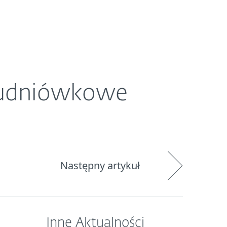
O ESET
Newsroom
Kraj
studniówkowe
Następny artykuł
Inne Aktualności