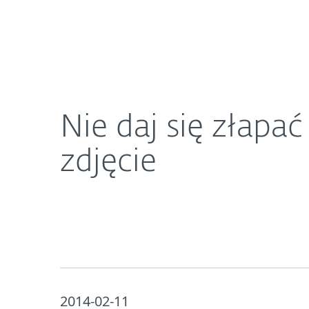
Dla Domu
Dla Biznesu
Nie daj się złapać na kontrowersyjne studniówko
O ESET
Newsroom
K
Nie daj się złap
zdjęcie
2014-02-11