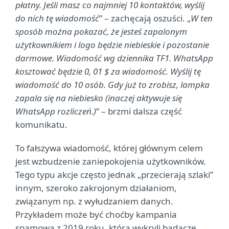
płatny. Jeśli masz co najmniej 10 kontaktów, wyślij
do nich tę wiadomość
” – zachęcają oszuści. „
W ten
sposób można pokazać, że jesteś zapalonym
użytkownikiem i logo będzie niebieskie i pozostanie
darmowe. Wiadomość wg dziennika TF1. WhatsApp
kosztować będzie 0, 01 $ za wiadomość. Wyślij tę
wiadomość do 10 osób. Gdy już to zrobisz, lampka
zapala się na niebiesko (inaczej aktywuje się
WhatsApp rozliczeń.)
” – brzmi dalsza część
komunikatu.
To fałszywa wiadomość, której głównym celem
jest wzbudzenie zaniepokojenia użytkowników.
Tego typu akcje często jednak „przecierają szlaki”
innym, szeroko zakrojonym działaniom,
związanym np. z wyłudzaniem danych.
Przykładem może być choćby kampania
spamowa z 2019 roku, którą wykryli badacze