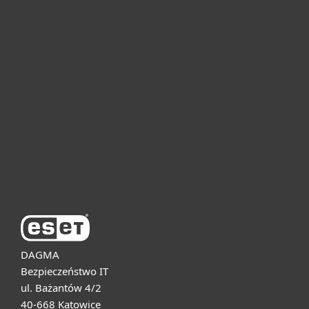
Dla domu i mikrofirm
Dla biznesu
Pomoc
O firmie ESET
DAGMA
Bezpieczeństwo IT
ul. Bażantów 4/2
40-668 Katowice