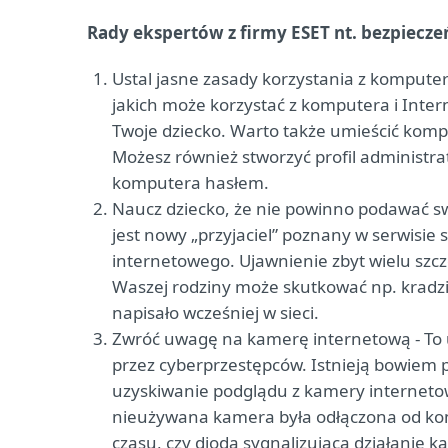
Rady ekspertów z firmy ESET nt. bezpieczeń
Ustal jasne zasady korzystania z komputera
jakich może korzystać z komputera i Inter
Twoje dziecko. Warto także umieścić komp
Możesz również stworzyć profil administr
komputera hasłem.
Naucz dziecko, że nie powinno podawać sw
jest nowy „przyjaciel” poznany w serwisi
internetowego. Ujawnienie zbyt wielu szc
Waszej rodziny może skutkować np. kradzież
napisało wcześniej w sieci.
Zwróć uwagę na kamerę internetową - To u
przez cyberprzestępców. Istnieją bowiem
uzyskiwanie podglądu z kamery internetow
nieużywana kamera była odłączona od komp
czasu, czy dioda sygnalizująca działanie ka