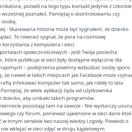
katora, pozwól na tego typu kontakt jedynie z członki
o wcześniej poznałeś. Pamiętaj o skontrolowaniu czy
 osobą.
wej - Skasowana historia może być sygnałem, że dziecko
lądać. To również sygnał, że pora na rozmowę
korzystania z komputera i sieci.
ortalach społecznościowych - Jeśli Twoja pociecha
, które publikuje w sieci były dostępne wyłącznie dla
 znajomych – podejrzenia powinny wzbudzać osoby sporo
hę, że nawet w takich miejscach jak Facebook może czyha
rafią infekować komputer tak samo, jak robiły to lata
amiętaj, że wiele aplikacji żąda od użytkownika
 dziecko, aby unikało takich programów.
Internecie pozostają tam na zawsze - Nie wystarczy usun
iowego czy forum, ponieważ ujawnione w sieci dane ktoś
 w innym serwisie bez naszej wiedzy i zgody. Powiedz o
nie wklejać w sieci zdjęć w stroju kąpielowym.