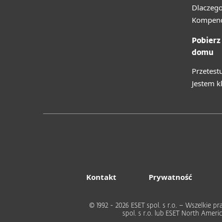
Dlaczego
Kompend
Pobierz
domu
Przetest
Jestem k
Kontakt
Prywatność
© 1992 - 2026 ESET spol. s r.o. – Wszelkie
spol. s r.o. lub ESET North Ame