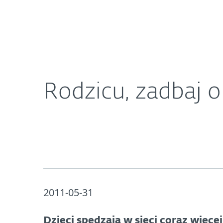
Dla Domu
Dla Biznesu
Rodzicu, zadbaj o bezpieczeństwo swoich dzieci w 
O ESET
Newsroom
K
Rodzicu, zadbaj o
2011-05-31
Dzieci spędzają w sieci coraz więcej