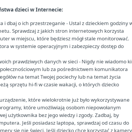
stwa dzieci w Internecie:
 i dbaj o ich przestrzeganie - Ustal z dzieckiem godziny 
netu. Sprawdzaj z jakich stron internetowych korzysta
uter w miejscu, które będziesz mógł stale monitorować.
atora w systemie operacyjnym i zabezpieczy dostęp do
oich prawdziwych danych w sieci - Nigdy nie wiadomo k
e społecznościowym lub za pośrednictwem komunikatora
zegółów na temat Twojej pociechy lub na temat życia
ą sprzętu hi-fi w czasie wakacji, o których dziecko
rządzenie, które wielokrotnie już było wykorzystywane
 programy, które umożliwiają osobom niepowołanym
ej użytkownika bez jego wiedzy i zgody. Zadbaj, by
utera. Jeśli posiadasz laptopa, sprawdzaj od czasu do
mery się nie świeci. Jeśli dziecko chce korzystać z kamery