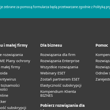
u i małej firmy
Dla biznesu
Pomoc
e rozwiązania
Rozwiązania dla firm
Kompend
ME Plany ochrony
Rozwiązania Enterprise
Rozwiąz
małej firmy
Wszystkie rozwiązania
Rozwiąza
oida
Webinary ESET
Odnów s
ntywirus
Zostań partnerem ESET
Zarejest
 tożsamości
Elastyczność subskrypcji
ności
Kompendium Klienta
nline
BIZNES
cker
Pobierz rozwiązania dla
ność subskrypcji