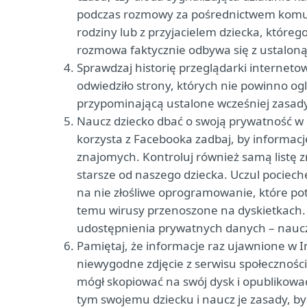
podczas rozmowy za pośrednictwem komuni
rodziny lub z przyjacielem dziecka, któreg
rozmowa faktycznie odbywa się z ustaloną
Sprawdzaj historię przeglądarki interneto
odwiedziło strony, których nie powinno og
przypominającą ustalone wcześniej zasady 
Naucz dziecko dbać o swoją prywatność w p
korzysta z Facebooka zadbaj, by informacje
znajomych. Kontroluj również samą listę
starsze od naszego dziecka. Uczul pociec
na nie złośliwe oprogramowanie, które pot
temu wirusy przenoszone na dyskietkach. P
udostępnienia prywatnych danych – naucz
Pamiętaj, że informacje raz ujawnione w 
niewygodne zdjęcie z serwisu społecznośc
mógł skopiować na swój dysk i opublikować
tym swojemu dziecku i naucz je zasady, by 