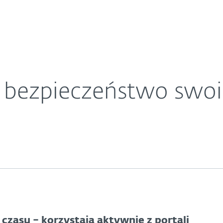
O ESET
sieci!
ariera
Kontakt
 bezpieczeństwo swoic
 czasu – korzystają aktywnie z portali