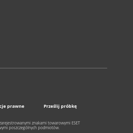
cje prawne
Prześlij próbkę
ub zarejestrowanymi znakami towarowymi ESET
rowymi poszczególnych podmiotów.