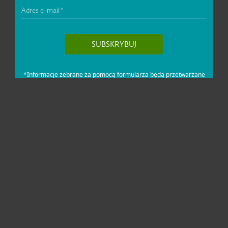
Dla domu i mikrofirm
Dla biznesu
Pomoc
O firmie ESET