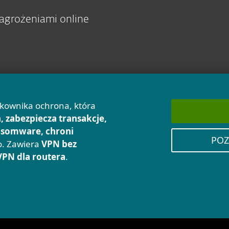
agrożeniami online
tkownika ochrona, która
, zabezpiecza transakcje,
nsomware, chroni
POZ
ko. Zawiera
VPN bez
VPN dla routera
.