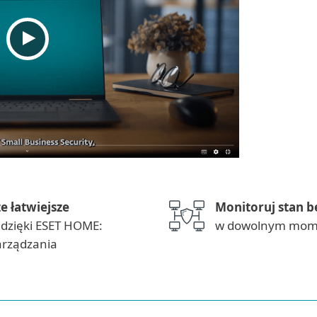
ze łatwiejsze
Monitoruj stan 
 dzięki ESET HOME:
w dowolnym mom
arządzania