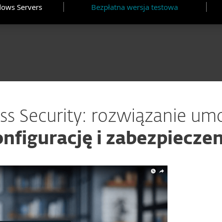
dows Servers
Bezpłatna wersja testowa
ss Security: rozwiązanie um
nfigurację i zabezpiecze