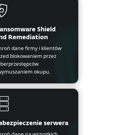
ansomware Shield
nd Remediation
roń dane firmy i klientów
rzed blokowaniem przez
yberprzestępców
 wymuszaniem okupu.
abezpieczenie serwera
hroń dane na wszystkich