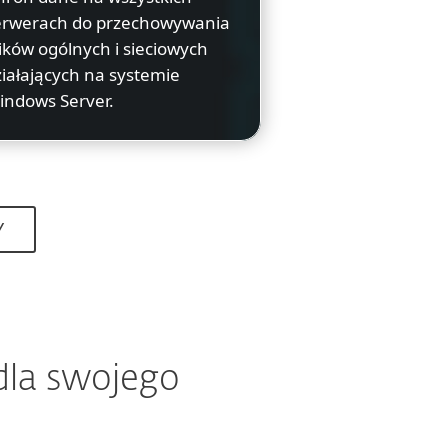
erwerach do przechowywania
ików ogólnych i sieciowych
iałających na systemie
indows Server.
Y
la swojego