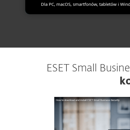
Dla PC, macOS, smartfonów, tabletów i Win
ESET Small Busine
ko