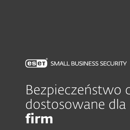
Dla Domu
Dla Biznesu
PL
Dla domu
Ochrona małego biura
Ochrona dla domu
Pobierz
Bezpieczeństwo 
dostosowane dla
firm