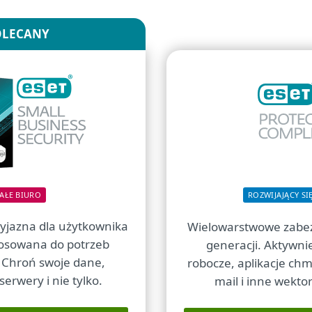
OLECANY
AŁE BIURO
ROZWIJAJĄCY SI
zyjazna dla użytkownika
Wielowarstwowe zabez
osowana do potrzeb
generacji. Aktywni
 Chroń swoje dane,
robocze, aplikacje ch
serwery i nie tylko.
mail i inne wekto