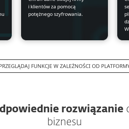
j
i klientów za pomocą
s
mu
potężnego szyfrowania.
pl
dz
W
PRZEGLĄDAJ FUNKCJE W ZALEŻNOŚCI OD PLATFORM
dpowiednie rozwiązanie
d
biznesu