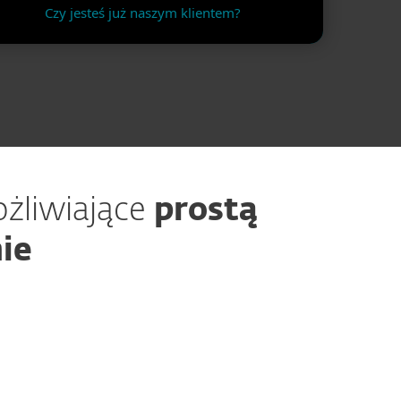
Czy jesteś już naszym klientem?
ożliwiające
prostą
nie