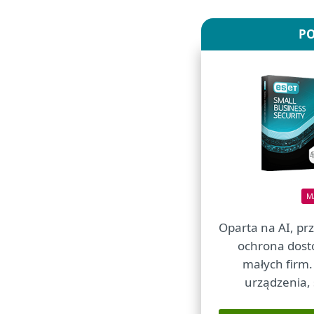
P
M
Oparta na AI, pr
ochrona dost
małych firm.
urządzenia, 