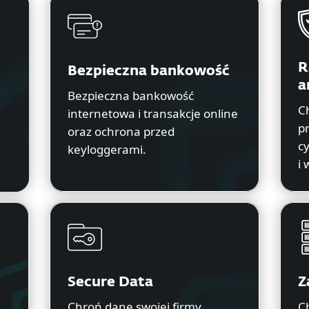
R
Bezpieczna bankowość
a
Bezpieczna bankowość
Ch
internetowa i transakcje online
p
oraz ochrona przed
c
keyloggerami.
i
Secure Data
Z
Chroń dane swojej firmy
C