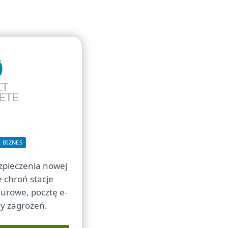
Ę BIZNES
pieczenia nowej
e chroń stacje
murowe, pocztę e-
ry zagrożeń.