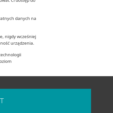
ować Ci dostęp do
atnych danych na
 nigdy wcześniej
ność urządzenia.
technologii
poziom