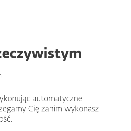
O ESET
Newsroom
Kraj
Strefa klienta
rzeczywistym
h
wykonując automatyczne
trzegamy Cię zanim wykonasz
ość.