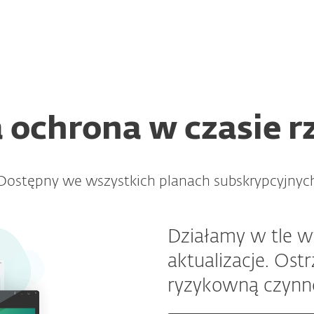
vas 24/7 real-time protection
Dlaczego ESET
ochrona w czasie 
Dostępny we wszystkich planach subskrypcyjnyc
Działamy w tle 
aktualizacje. Os
ryzykowną czynn