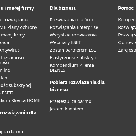
u i małej firmy
Dla biznesu
Pomoc
e rozwiązania
Rozwiązania dla firm
Kompend
ME Plany ochrony
Rozwiązania Enterprise
Rozwiąz
małej firmy
Wszystkie rozwiązania
Rozwiąza
oida
Webinary ESET
Odnów s
ntywirus
Zostań partnerem ESET
Zarejest
 tożsamości
Elastyczność subskrypcji
ności
Kompendium Klienta
nline
BIZNES
cker
Pobierz rozwiązania dla
ność subskrypcji
biznesu
 ESET?
ium Klienta HOME
Przetestuj za darmo
Jestem klientem
 rozwiązania dla
uj za darmo