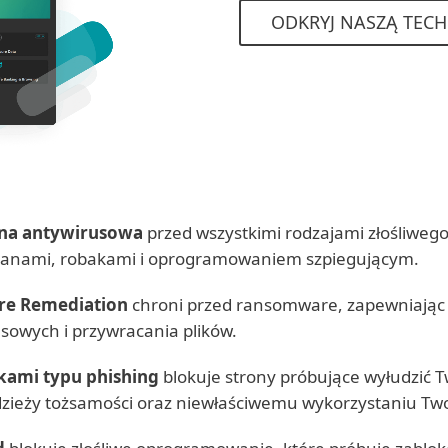
ODKRYJ NASZĄ TEC
na antywirusowa
przed wszystkimi rodzajami złośliwe
ojanami, robakami i oprogramowaniem szpiegującym.
e Remediation
chroni przed ransomware, zapewniając
asowych i przywracania plików.
kami typu phishing
blokuje strony próbujące wyłudzić 
dzieży tożsamości oraz niewłaściwemu wykorzystaniu Tw