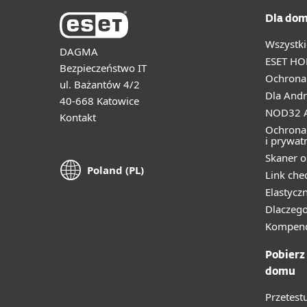
Dla dom
Wszystki
DAGMA
ESET HO
Bezpieczeństwo IT
Ochrona 
ul. Bażantów 4/2
Dla Andr
40-668 Katowice
NOD32 A
Kontakt
Ochrona
i prywat
Skaner o
Poland (PL)
Link che
Elastycz
Dlaczego
Kompend
Pobierz
domu
Przetest