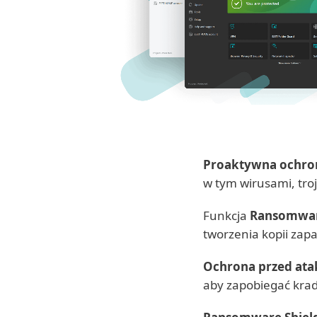
Proaktywna ochro
w tym wirusami, tr
Funkcja
Ransomwar
tworzenia kopii zap
Ochrona przed ata
aby zapobiegać kra