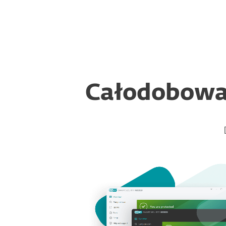
Dla Domu
Dla Biznesu
PL
Dla domu
Plany ochrony
Off-can
Ochrona dla domu
Pobierz
Całodobowa 