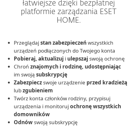
łatwiejsze dzięki bezpłatnej
platformie zarządzania ESET
HOME.
Przeglądaj
stan zabezpieczeń
wszystkich
urządzeń podłączonych do Twojego konta
Pobieraj, aktualizuj
i
ulepszaj
swoją ochronę
Chroń
znajomych i rodzinę, udostępniając
im swoją
subskrypcję
Zabezpiecz
swoje urządzenie
przed kradzieżą
lub
zgubieniem
Twórz konta członków rodziny, przypisuj
urządzenia i monitoruj
ochronę wszystkich
domowników
Odnów
swoją subskrypcję