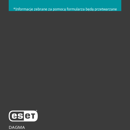
Dla domu i mikrofirm
Dla biznesu
Pomoc
O firmie ESET
DAGMA