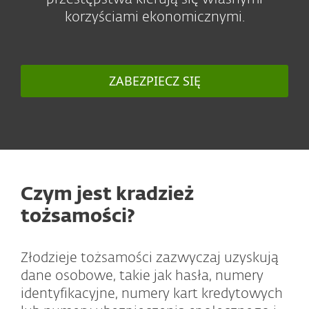
korzyściami ekonomicznymi.
ZABEZPIECZ SIĘ
Czym jest kradzież
tożsamości?
Złodzieje tożsamości zazwyczaj uzyskują
dane osobowe, takie jak hasła, numery
identyfikacyjne, numery kart kredytowych