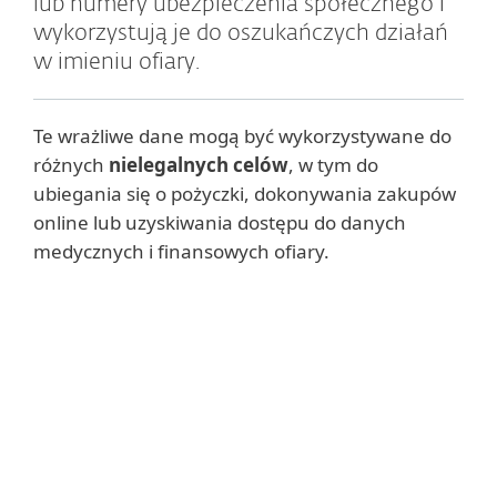
lub numery ubezpieczenia społecznego i
wykorzystują je do oszukańczych działań
w imieniu ofiary.
Te wrażliwe dane mogą być wykorzystywane do
różnych
nielegalnych celów
, w tym do
ubiegania się o pożyczki, dokonywania zakupów
online lub uzyskiwania dostępu do danych
medycznych i finansowych ofiary.
Uwaga
Oszustwo z wykorzystaniem tożsamości jest
czasami używane jako synonim
kradzieży
tożsamości
, choć pojęcie oszustwa
tożsamości obejmuje również
użycie
fałszywej lub zmodyfikowanej