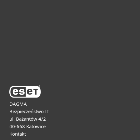
Dla domu i mikrofirm
Dla biznesu
Pomoc
O firmie ESET
DAGMA
Bezpieczeństwo IT
ul. Bażantów 4/2
40-668 Katowice
Kontakt