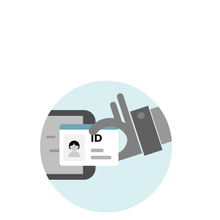
tożsamości
, w przeciwieństwie do
kradzieży tożsamości, w której przestępcy
wykorzystują prawdziwą tożsamość kogoś
innego.