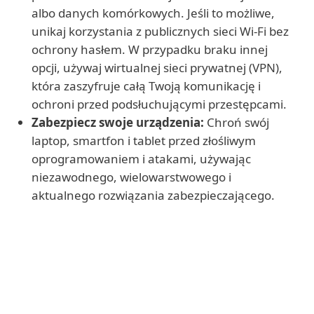
albo danych komórkowych. Jeśli to możliwe,
unikaj korzystania z publicznych sieci Wi-Fi bez
ochrony hasłem. W przypadku braku innej
opcji, używaj wirtualnej sieci prywatnej (VPN),
która zaszyfruje całą Twoją komunikację i
ochroni przed podsłuchującymi przestępcami.
Zabezpiecz swoje urządzenia:
Chroń swój
laptop, smartfon i tablet przed złośliwym
oprogramowaniem i atakami, używając
niezawodnego, wielowarstwowego i
aktualnego rozwiązania zabezpieczającego.
Dowiedz się więcej
Trzymaj się z dala od podejrzanych
wiadomości i stron internetowych:
Odwiedź nasze strony o
spamie
i