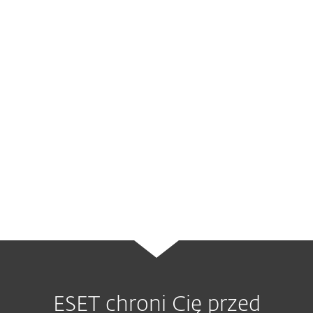
skradzionych informacji
usług
monitorowania kredytu
, które śledzą
oznaki, że ktoś może wykorzystywać
Twoje dane osobowe. Użytkownicy spoza
USA mogą sprawdzić online, czy w ich
regionie dostępne są podobne usługi
(użytkownicy w UK mogą przeczytać
więcej
tutaj
).
ESET chroni Cię przed