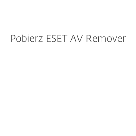
MENU
Pobierz ESET AV Remover
Skonfiguruj pobieranie
POBIERZ
Dokumentacja