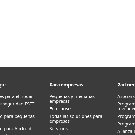
n nuestra Guía de Ayuda.
gar
Para empresas
Partner
es para el hogar
Pequeñas y medianas
Asociars
empresas
e seguridad ESET
Program
Enterprise
revende
ad para pequeñas
Todas las soluciones para
Progra
empresas
Program
d para Android
Servicios
Alianza 