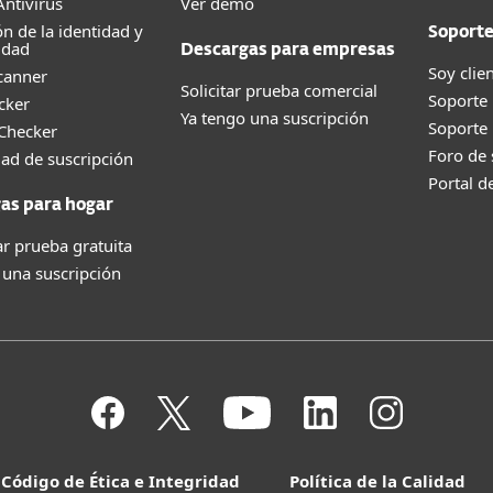
ntivirus
Ver demo
ón de la identidad y
Soport
idad
Descargas para empresas
Soy clie
canner
Solicitar prueba comercial
Soporte
cker
Ya tengo una suscripción
Soporte
 Checker
Foro de
dad de suscripción
Portal d
as para hogar
r prueba gratuita
 una suscripción
Código de Ética e Integridad
Política de la Calidad