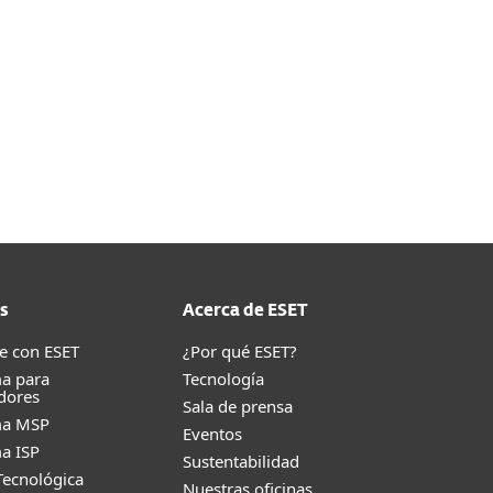
s
Acerca de ESET
e con ESET
¿Por qué ESET?
a para
Tecnología
dores
Sala de prensa
ma MSP
Eventos
a ISP
Sustentabilidad
Tecnológica
Nuestras oficinas