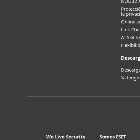
NOD32 A
Protecci
la privac
Online s
Link Che
AI Skills
Flexibili
Descarg
Descarga
Ya tengo
We Live Security
Somos ESET