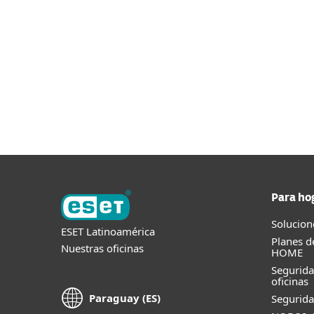
Accede a una gran cantidad de recursos e
CENTRO DE AYUDA
Para ho
Solucion
ESET Latinoamérica
Planes d
Nuestras oficinas
HOME
Segurid
oficinas
Paraguay (ES)
Segurida