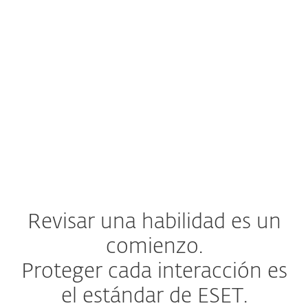
Rastreo completo de la cadena
de carga útil
Una habilidad puede ocultar intención
maliciosa mediante una cadena de
descargas, donde un script descarga otro
archivo o carga útil (código malicioso).
Rastreamos
cada eslabón de la cadena
,
no solo el primero.
Revisar una habilidad es un
comienzo.
Proteger cada interacción es
el estándar de ESET.