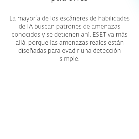
La mayoría de los escáneres de habilidades
de IA buscan patrones de amenazas
conocidos y se detienen ahí. ESET va más
allá, porque las amenazas reales están
diseñadas para evadir una detección
simple.
Cobertura más amplia de
repositorios
Revisamos habilidades de repositorios
públicos, así como de cualquier fuente
externa a la que hagan referencia.
Analizamos mucho más allá de la primera