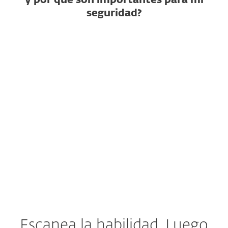
y por qué son importantes para mi
seguridad?
¿Qué es una habilidad de IA?
¿Cómo puede ser maliciosa
una habilidad?
¿Por qué no basta con un
escaneo estático?
¿Qué hacer si una habilidad ya
fue instalada?
Escanea la habilidad. Luego