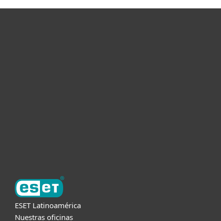
Hogar
Empresas
Partners
Soporte
Acerca de ESET
ESET Latinoamérica
Nuestras oficinas