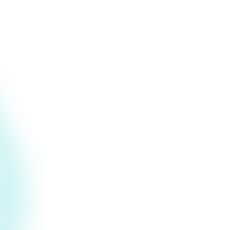
URL.
Motores de detección multicapa
de ESET
Combinamos los mismos motores de
detección que impulsan los productos de
seguridad confiables de ESET, junto con
modelos especializados de
comportamiento de IA
diseñados para
herramientas de agentes de IA. Múltiples
capas detectan lo que una sola capa no
puede detectar.