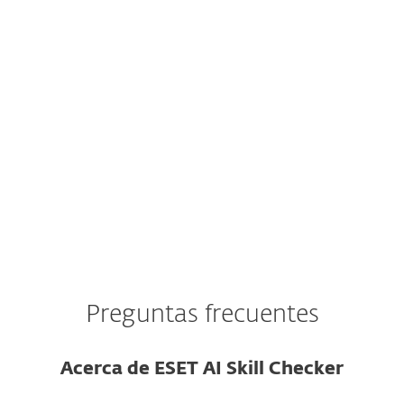
identidad verificable ni reputación en el
repositorio.
La habilidad se publicó hace muy poco y
no tiene reseñas ni historial de uso.
El código de la habilidad está ofuscado o
usa cadenas codificadas.
Preguntas frecuentes
Acerca de ESET AI Skill Checker