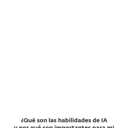
¿Qué es ESET AI Skills Checker?
¿Qué repositorios de
habilidades de IA admite?
¿Qué es un veredicto de
habilidad no segura?
¿Qué es un veredicto de
habilidad sospechosa?
¿ESET AI Skills Checker es
gratis?
¿Qué son las habilidades de IA