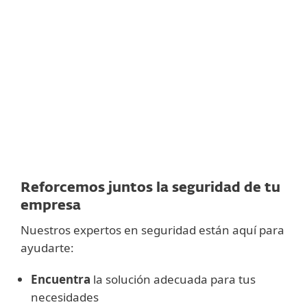
CIBERSEGURIDAD ESET PARA EMPRESAS
Ingresa los datos de contacto de tu
PASO 1
empresa
y describe sus requisitos a continuación.
Te enviaremos una oferta personalizada adaptada a
las necesidades.
Sin compromiso.
Un representante de ventas
se
PASO 2
contactará contigo dentro de 1 día hábil.
Reforcemos juntos la seguridad de tu
empresa
Nuestros expertos en seguridad están aquí para
ayudarte:
Encuentra
la solución adecuada para tus
necesidades