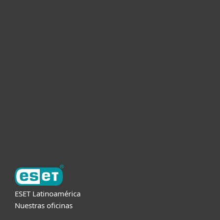
Hogar
Empresas
Partners
Soporte
Acerca de ESET
ESET Latinoamérica
Nuestras oficinas