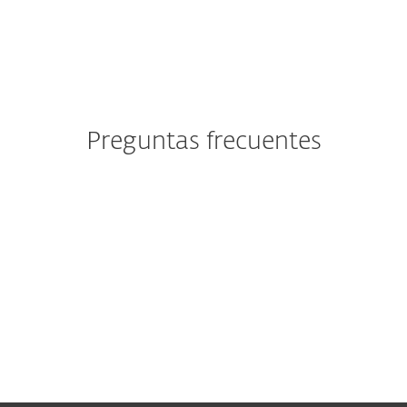
Preguntas frecuentes
Ya soy cliente de ESET. ¿Debo
utilizar este formulario para
enviar mi solicitud?