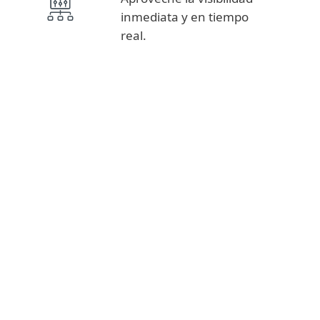
inmediata y en tiempo
real.
Fuentes de inteligencia, reportes APT
INTELIGENCIA DE
AMENAZAS
Servicios de Seguridad, Detección y Respuesta