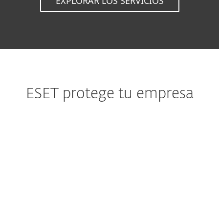
EXPLORAR LOS SERVICIOS
ESET protege tu empresa
Gobierno
"Estoy completamente satisfecho y ciertamente
puedo recomendar ESET a todos los
departamentos de SI en los ayuntamientos de
Francia."
Ayuntamiento de Chelles
+1000 equipos