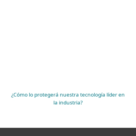
DETECCIÓN Y RESPUESTA
Defensa avanzada contra amenazas,
Protección de aplicaciones en la nube, 2FA,
Cifrado, Cifrado y gestión de vulnerabilidades y
parches
PROTECCIÓN EXTENDIDA
Seguridad para servidores de correo, Seguridad
para SharePoint, Protección para Endpoints,
Seguridad de servidores, Defensa contra
amenazas móviles, Protección de cargas de
trabajo en la nube.
PROTECCIÓN ESENCIAL
¿Cómo lo protegerá nuestra tecnología líder en
la industria?