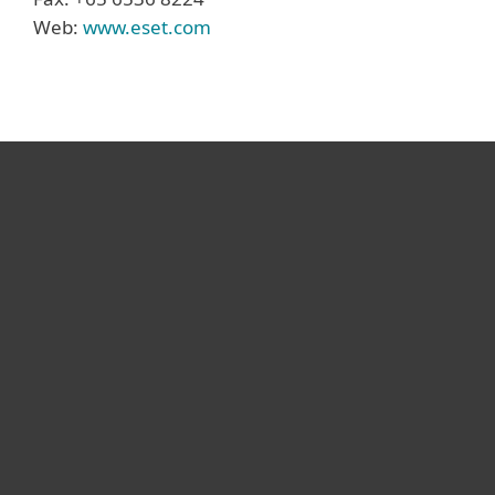
Web:
www.eset.com
Hogar
Empresas
Partners
Soporte
Acerca de ESET