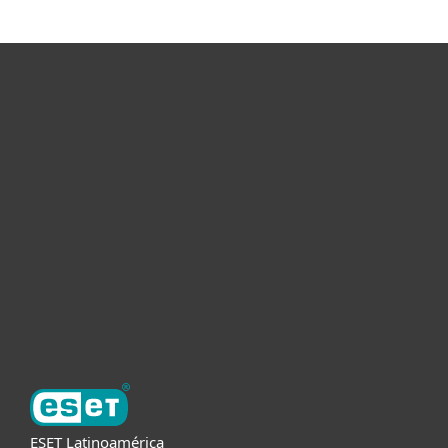
Hogar
Empresas
Partners
Soporte
Acerca de ESET
ESET Latinoamérica