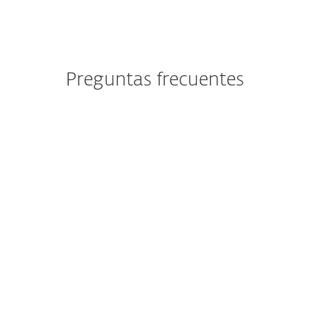
Preguntas frecuentes
¿Cómo descargo/instalo ESET
después de la compra?
¿Puedo probar ESET antes de
comprarlo?
¿Aún puedo comprar ESET
Internet Security o ESET
Smart Security Premium?