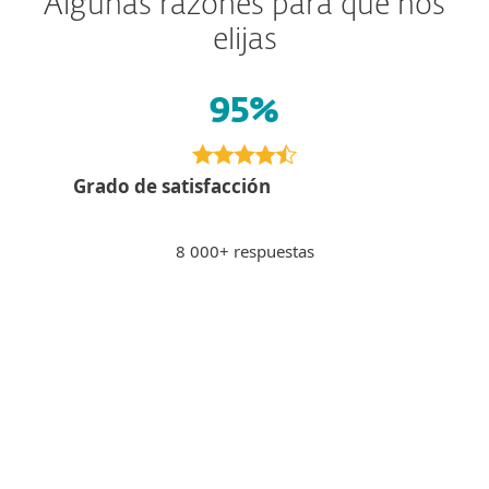
Algunas razones para que nos
elijas
95%
Grado de satisfacción
8 000+ respuestas
Pagar por Internet
PS
Peter S., Eslovaquia
"Sensación de seguridad al pagar a
través de la banca por Internet, los
sitios potencialmente inseguros se
bloquean."