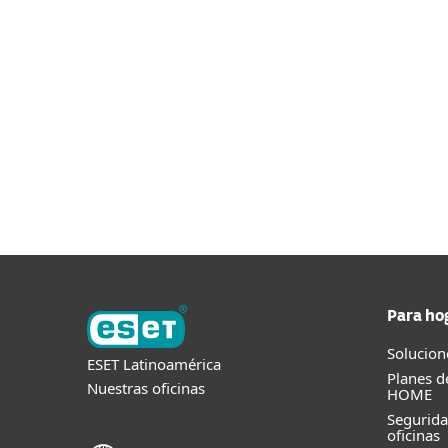
NinjaOne?
Comencemos visitando la página de desca
DESCARGAR COMPLEMENTO
Para ho
Solucion
ESET Latinoamérica
Planes d
Nuestras oficinas
HOME
Segurid
oficinas