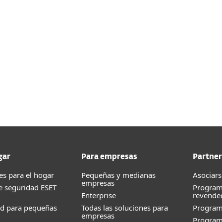
Accede a una gran cantid
rga.
CENTRO DE AYUDA D
gar
Para empresas
Partner
es para el hogar
Pequeñas y medianas
Asociars
empresas
e seguridad ESET
Program
Enterprise
revende
ad para pequeñas
Todas las soluciones para
Progra
empresas
Program