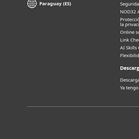
Paraguay (ES)
Segurida
NOD32 A
Protecci
la privac
Online s
Link Che
AI Skills
Flexibili
Descarg
Descarga
Ya tengo