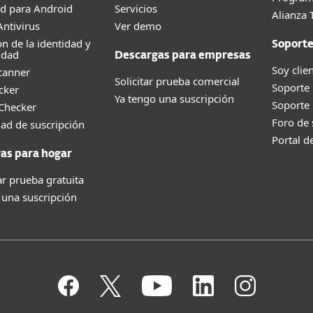
d para Android
Servicios
Alianza 
ntivirus
Ver demo
ón de la identidad y
Soport
idad
Descargas para empresas
Soy clie
canner
Solicitar prueba comercial
Soporte
cker
Ya tengo una suscripción
Soporte
 Checker
Foro de
dad de suscripción
Portal d
as para hogar
r prueba gratuita
 una suscripción