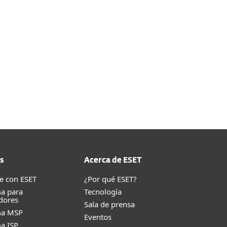
ad de recursos en nuestra Guía de Ayuda.
E ESET
s
Acerca de ESET
e con ESET
¿Por qué ESET?
a para
Tecnología
dores
Sala de prensa
ma MSP
Eventos
a ISP