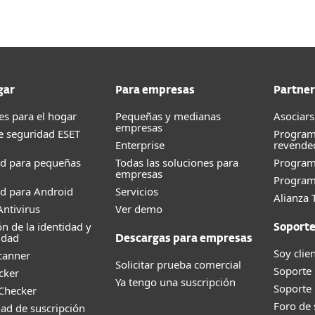
gar
Para empresas
Partner
es para el hogar
Pequeñas y medianas
Asociars
empresas
e seguridad ESET
Program
Enterprise
revende
ad para pequeñas
Todas las soluciones para
Progra
empresas
Program
d para Android
Servicios
Alianza 
ntivirus
Ver demo
ón de la identidad y
Soport
idad
Descargas para empresas
Soy clie
canner
Solicitar prueba comercial
Soporte
cker
Ya tengo una suscripción
Soporte
 Checker
Foro de
dad de suscripción