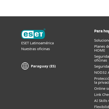
Para ho
Solucion
ESET Latinoamérica
Planes d
Nuestras oficinas
HOME
Segurid
oficinas
Paraguay (ES)
Segurida
NOD32 A
Protecci
la privac
Online s
Link Che
AI Skills
Flexibili