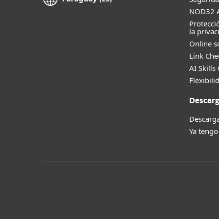
NOD32 A
Protecci
la privac
Online s
Link Che
AI Skills
Flexibili
Descarg
Descarga
Ya tengo