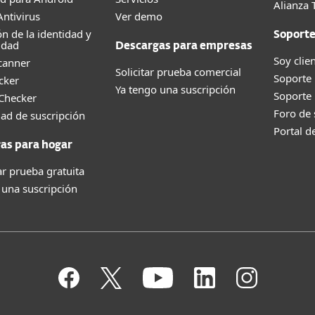
Alianza 
ntivirus
Ver demo
ón de la identidad y
Soport
idad
Descargas para empresas
Soy clie
canner
Solicitar prueba comercial
Soporte
cker
Ya tengo una suscripción
Soporte
 Checker
Foro de
dad de suscripción
Portal d
as para hogar
r prueba gratuita
 una suscripción