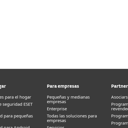
ncilla desde la
Accede a una gran cantid
CENTRO DE AYUDA
gar
Para empresas
Partner
es para el hogar
Pequeñas y medianas
Asociars
empresas
e seguridad ESET
Program
Enterprise
revende
ad para pequeñas
Todas las soluciones para
Progra
empresas
Program
d para Android
Servicios