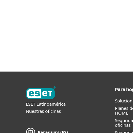
Activa el complemento de ESET de forma se
plataforma SuperOps.
ACCEDE AQUÍ
Para ho
Solucion
ESET Latinoamérica
Planes d
Nuestras oficinas
HOME
Segurid
oficinas
Paraguay (ES)
Segurida