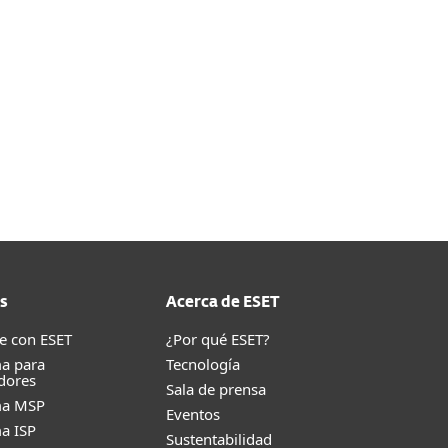
ad de recursos en nuestra Guía de Ayuda.
s
Acerca de ESET
e con ESET
¿Por qué ESET?
a para
Tecnología
dores
Sala de prensa
ma MSP
Eventos
a ISP
Sustentabilidad