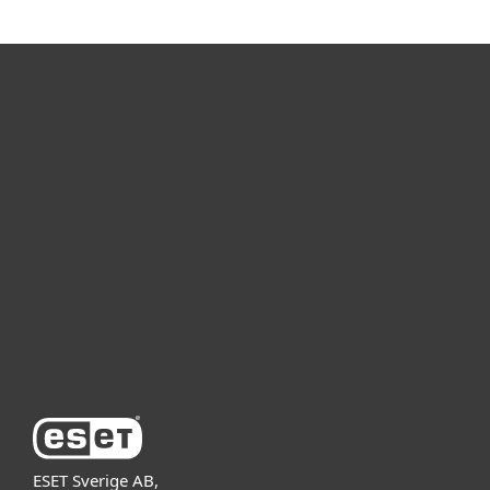
För hemmet
För företag
Samarbetspartner
Support
Om ESET
ESET Sverige AB,