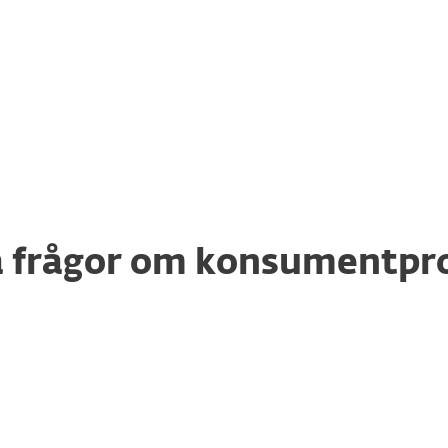
y
och
ESET Smart Security Premium
ingår nu i våra allt-i
. Om du för närvarande har en prenumeration på någon av
dina nedladdnings-, förnyelse- och uppgraderingsalt
a frågor om konsumentpr
 enheter eller
Behöver jag insta
tion?
förnyelsen?