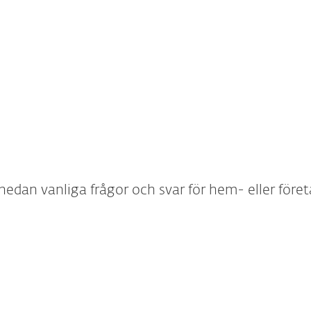
 eller
Lägg till ny enhet
Överför
llera
edan vanliga frågor och svar för hem- eller före
r konsumentsäkerhet har utökats.