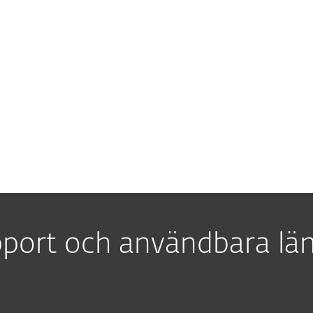
ger jag till
ation?
adera min
rioden?
port och användbara lä