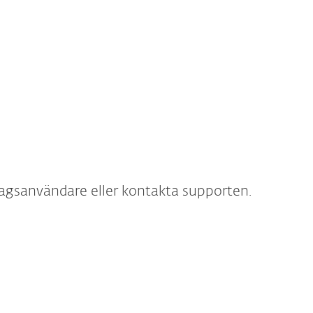
A
 till en ny
Hantera
enhet
automatisk
förnyelse
tagsanvändare eller kontakta supporten.