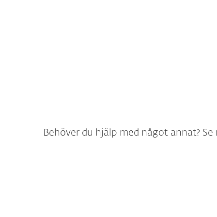
Hämta min
Ladda ned
aktiveringsnyckel
ominsta
Behöver du hjälp med något annat? Se n
Vår produktlinje fö