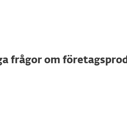
Internet Security,
Smart Security P
ga frågor om företagspro
lerna för min
Hur konfigurerar 
hanterar mina enh
era min produkt
Var kan jag hante