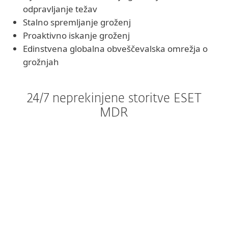
odpravljanje težav
Stalno spremljanje groženj
Proaktivno iskanje groženj
Edinstvena globalna obveščevalska omrežja o
grožnjah
24/7 neprekinjene storitve ESET
MDR
ESET 