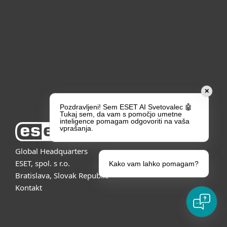
For business
Partnership
Support
About ESET
✕
Pozdravljeni! Sem ESET AI Svetovalec 🤖
Tukaj sem, da vam s pomočjo umetne
inteligence pomagam odgovoriti na vaša
vprašanja.
Global Headquarters
ESET, spol. s r.o.
Kako vam lahko pomagam?
Bratislava, Slovak Republic
Kontakt