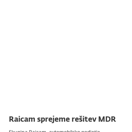
KON
Pre
Raicam sprejeme rešitev MDR
Skupina Raicam, avtomobilsko podjetje,