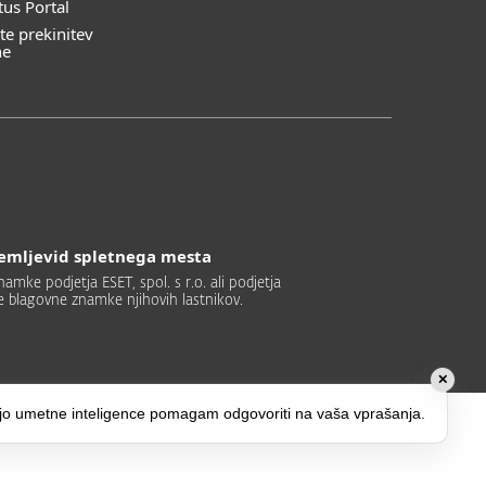
tus Portal
te prekinitev
ne
emljevid spletnega mesta
mke podjetja ESET, spol. s r.o. ali podjetja
e blagovne znamke njihovih lastnikov.
✕
jo umetne inteligence pomagam odgovoriti na vaša vprašanja.