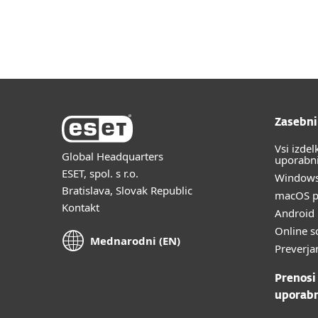
Domači uporabniki
Pos
SI
Domači uporabniki
Zaščita za dom
Zaščita za dom
Prenesi
Zasebni
Vsi izdel
Global Headquarters
uporabn
ESET, spol. s r.o.
Windows
Bratislava, Slovak Republic
macOS p
Kontakt
Android 
Online s
Mednarodni (EN)
Preverja
Prenosi
uporab