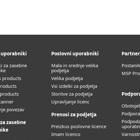
lovni uporabniki
Za partnerje
Podaljšanje in podpora
Zakaj ESET?
 uporabniki
Poslovni uporabniki
Partner
ki za zasebne
Mala in srednje velika
Postanit
ike
podjetja
MSP Pr
 products
Velika podjetja
roducts
Vsi izdelki za podjetja
products
Storitve za podjetja
Podpor
canner
Upravljanje licenc
Obstoječ
nje povezav
Podpora
Prenosi za podjetja
Podpoda
 za zasebne
Preizkus poslovne licence
uporabn
nike
Imam licenco
Varnost