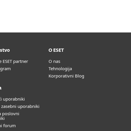
About
Blog
Košarica
Slovenija
Obstoječi uporabniki
stvo
O ESET
e ESET partner
O nas
ogram
Tehnologija
Korporativni Blog
a
i uporabniki
 zasebni uporabniki
 poslovni
iki
ni forum