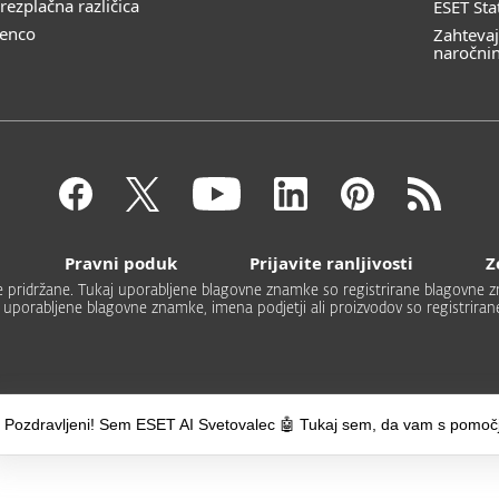
rezplačna različica
ESET Sta
cenco
Zahtevaj
naročni
Pravni poduk
Prijavite ranljivosti
Z
ice pridržane. Tukaj uporabljene blagovne znamke so registrirane blagovne zna
uporabljene blagovne znamke, imena podjetji ali proizvodov so registriran
Pozdravljeni! Sem ESET AI Svetovalec 🤖 Tukaj sem, da vam s pomoč