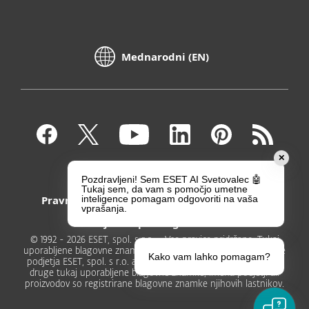
Mednarodni (EN)
✕
Kontakt
Zasebnost
Pozdravljeni! Sem ESET AI Svetovalec 🤖
Tukaj sem, da vam s pomočjo umetne
Pravni poduk
Prijavite ranljivosti
inteligence pomagam odgovoriti na vaša
vprašanja.
Zemljevid spletnega mesta
© 1992 - 2026 ESET, spol. s r.o. - Vse pravice pridržane. Tukaj
uporabljene blagovne znamke so registrirane blagovne znamke
Kako vam lahko pomagam?
podjetja ESET, spol. s r.o. ali podjetja ESET North America. Vse
druge tukaj uporabljene blagovne znamke, imena podjetji ali
proizvodov so registrirane blagovne znamke njihovih lastnikov.