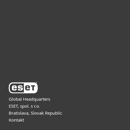
For home
For business
Partnership
Support
About ESET
Global Headquarters
ESET, spol. s r.o.
Bratislava, Slovak Republic
Kontakt