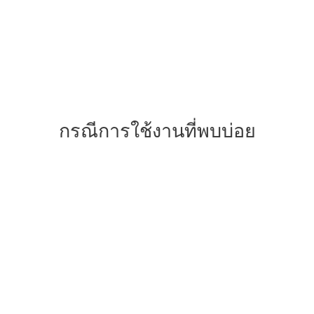
กรณีการใช้งานที่พบบ่อย
กังวลเรื่อง
Ransomware?
มัลแวร์แบบไร้ไฟล์ทำงานเฉพาะในหน่วย
ความจำโดยไม่ต้องติดตั้งซอฟต์แวร์เพิ่มเติม ดัง
นั้น การป้องกันการโจมตีประเภทนี้จึงต้องใช้วิธี