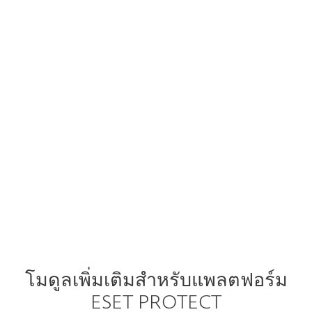
Vulnerability & Patch Management
Extended Detection & Response
Multi-Factor Authentication
MDR Service
Premium Support Essential
โมดูลเพิ่มเติมสำหรับแพลตฟอร์ม
ESET PROTECT