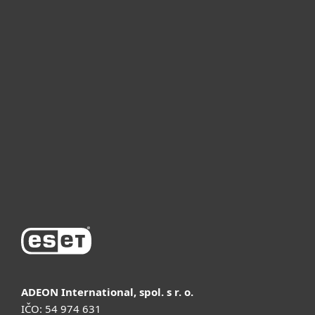
Для дома
Для бизнеса
Почему ESET
Поддержка
Купить
ADEON International, spol. s r. o.
IČO: 54 974 631