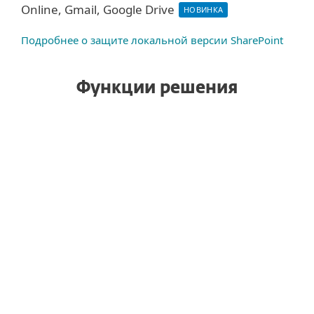
Online, Gmail, Google Drive
НОВИНКА
Подробнее о защите локальной версии SharePoint
Функции решения
Антиспам
Защита от вредоносных
программ
Антифишинг
Расширенный анализ угроз
(НОВИНКА)
Оповещения