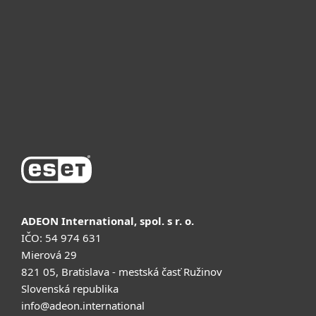
Для бизнеса
Почему ESET
Поддержка
Купить
ADEON International, spol. s r. o.
IČO: 54 974 631
Mierová 29
821 05, Bratislava - mestská časť Ružinov
Slovenská republika
info@adeon.international