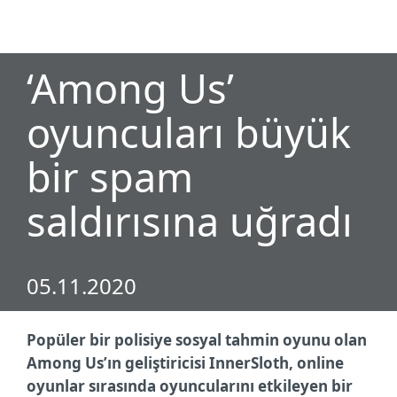
MENU
‘Among Us’
oyuncuları büyük
bir spam
saldırısına uğradı
05.11.2020
Popüler bir polisiye sosyal tahmin oyunu olan
Among Us’ın geliştiricisi InnerSloth, online
oyunlar sırasında oyuncularını etkileyen bir