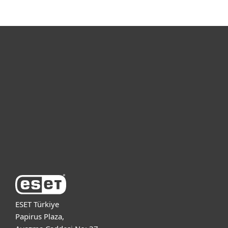
Bireysel
Kurumsal
Destek
ESET Hakkında
ESET Türkiye
Papirus Plaza,