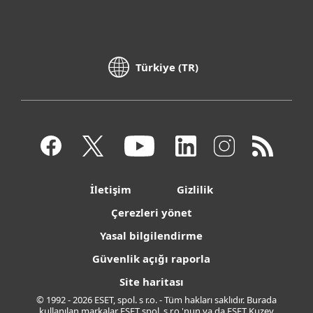
Türkiye (TR)
İletişim
Gizlilik
Çerezleri yönet
Yasal bilgilendirme
Güvenlik açığı raporla
Site haritası
© 1992 - 2026 ESET, spol. s r.o. - Tüm hakları saklıdır. Burada
kullanılan markalar ESET spol. s r.o.'nun ya da ESET Kuzey