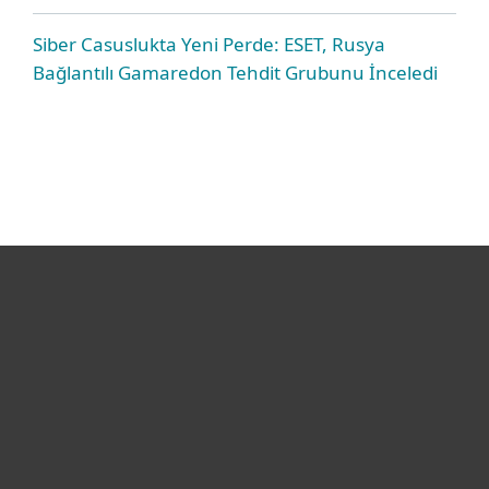
Siber Casuslukta Yeni Perde: ESET, Rusya
Bağlantılı Gamaredon Tehdit Grubunu İnceledi
Bireysel
Kurumsal
Destek
ESET Hakkında