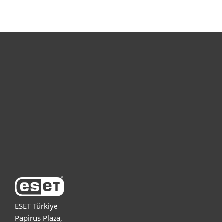
Bireysel
Kurumsal
Destek
ESET Hakkında
ESET Türkiye
Papirus Plaza,