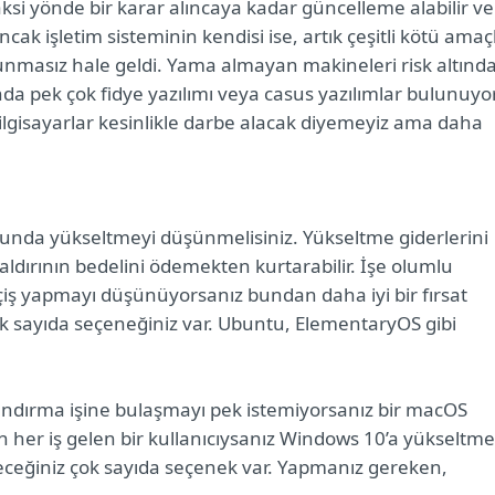
i aksi yönde bir karar alıncaya kadar güncelleme alabilir ve
ak işletim sisteminin kendisi ise, artık çeşitli kötü amaçl
vunmasız hale geldi. Yama almayan makineleri risk altınd
da pek çok fidye yazılımı veya casus yazılımlar bulunuyor
ilgisayarlar kesinlikle darbe alacak diyemeyiz ama daha
onunda yükseltmeyi düşünmelisiniz. Yükseltme giderlerini
saldırının bedelini ödemekten kurtarabilir. İşe olumlu
çiş yapmayı düşünüyorsanız bundan daha iyi bir fırsat
k sayıda seçeneğiniz var. Ubuntu, ElementaryOS gibi
pılandırma işine bulaşmayı pek istemiyorsanız bir macOS
en her iş gelen bir kullanıcıysanız Windows 10’a yükseltm
leceğiniz çok sayıda seçenek var. Yapmanız gereken,