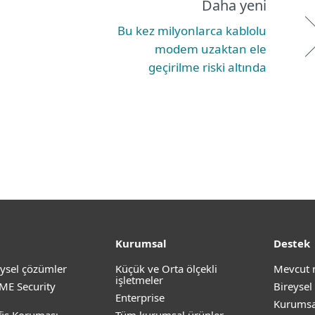
Daha yeni
Bu kez milyonlarca kablolu
modem uzaktan ele
geçirilme riski altında
Kurumsal
Destek
ysel çözümler
Küçük ve Orta ölçekli
Mevcut 
işletmeler
ME Security
Bireysel
Enterprise
Kurumsa