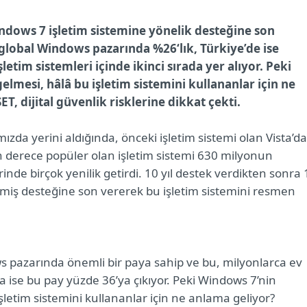
indows 7 işletim sistemine yönelik desteğine son
lobal Windows pazarında %26‘lık, Türkiye’de ise
etim sistemleri içinde ikinci sırada yer alıyor. Peki
mesi, hâlâ bu işletim sistemini kullananlar için ne
, dijital güvenlik risklerine dikkat çekti.
ızda yerini aldığında, önceki işletim sistemi olan Vista’d
Son derece popüler olan işletim sistemi 630 milyonun
rinde birçok yenilik getirdi. 10 yıl destek verdikten sonra 
tilmiş desteğine son vererek bu işletim sistemini resmen
s pazarında önemli bir paya sahip ve bu, milyonlarca ev
zda ise bu pay yüzde 36’ya çıkıyor. Peki Windows 7’nin
etim sistemini kullananlar için ne anlama geliyor?