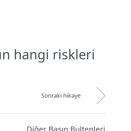
Hakkımızda
Blog
Mağaza
Türkiye
Kullanıcı alanı
n hangi riskleri
Sonraki hikaye
Diğer Basın Bultenleri