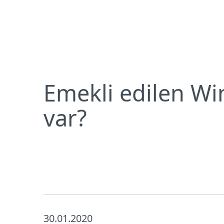
Bireysel
Kurumsal
Emekli edilen Windows 7’yi kullanmanın hangi ris
Bireysel koruma
İndirin
Emekli edilen Wi
var?
30.01.2020