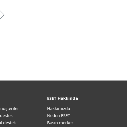
ESET Hakkında
müşteriler
Hakkımızda
 destek
Neden ESET
l destek
Basın merkezi