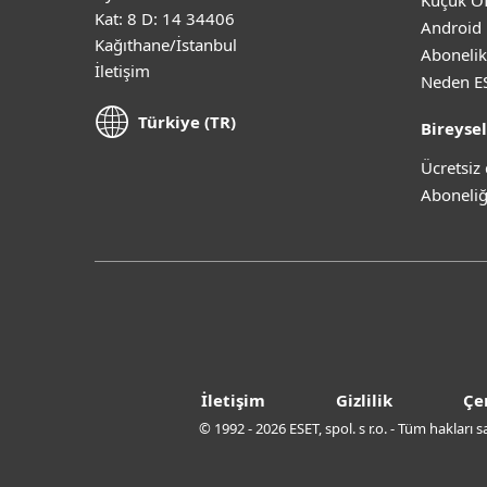
Küçük Of
Kat: 8 D: 14 34406
Android 
Kağıthane/İstanbul
Abonelik
İletişim
Neden E
Türkiye (TR)
Bireysel
Ücretsi
Aboneliğ
İletişim
Gizlilik
Çe
© 1992 - 2026 ESET, spol. s r.o. - Tüm hakları 