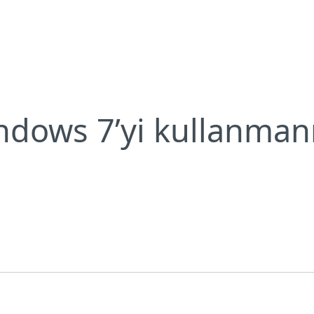
kleri var?
Neden ESET?
ndows 7’yi kullanmanı