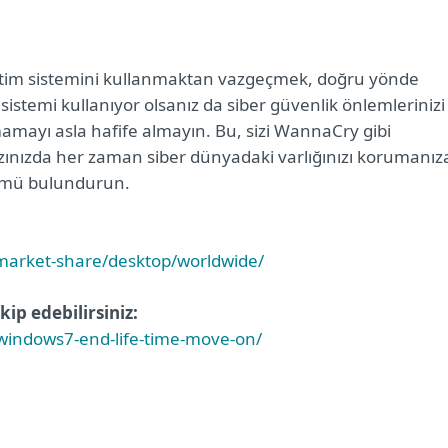
şletim sistemini kullanmaktan vazgeçmek, doğru yönde
 sistemi kullanıyor olsanız da siber güvenlik önlemlerinizi
amayı asla hafife almayın. Bu, sizi WannaCry gibi
hazınızda her zaman siber dünyadaki varlığınızı korumanız
zümü bulundurun.
-market-share/desktop/worldwide/
kip edebilirsiniz:
windows7-end-life-time-move-on/