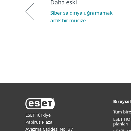
Daha eski
Siber saldırıya uğramamak
artık bir mucize
Bireysel
Tüm bire
ESET Türkiye
ESET HO
Papirus Plaza,
planları
Ayazma Caddesi No: 37