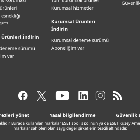
is Koruması
Tüm kurumsal ürünler
Güvenli
ürünleri
Kurumsal hizmetler
 esnekliği
Kurumsal Ürünleri
SET?
İndirin
 Ürünleri İndirin
Kurumsal deneme sürümü
Aboneliğim var
z deneme sürümü
im var
rezleri yönet
Yasal bilgilendirme
Güvenlik a
saklıdır. Burada kullanılan markalar ESET spol. s r.o.'nun ya da ESET Kuzey Amer
markalar sahipleri olan saygıdeğer şirketlerin tescili altındadır.