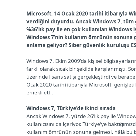
Microsoft, 14 Ocak 2020 tarihi itibarıyla W
verdiğini duyurdu. Ancak Windows 7, tüm g
%36’lık pay ile en çok kullanılan Windows işl
Windows 7’nin kullanım ömrünün sonuna gel
anlama geliyor? Siber güvenlik kuruluşu ESET
Windows 7, Ekim 2009’da kişisel bilgisayarlarım
farklı olarak sıcak bir şekilde karşılanmıştı. 
üzerinde lisans satışı gerçekleştirdi ve berabe
Ocak 2020 tarihi itibarıyla Microsoft, genişle
emekli etti.
Windows 7, Türkiye’de ikinci sırada
Ancak Windows 7, yüzde 26’lık pay ile Window
kullanıcısını da içeriyor. Türkiye’ye baktığımı
kullanım ömrünün sonuna gelmesi, hâlâ bu işl