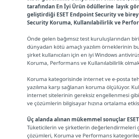
tarafından En İyi Ürün ödüllerine layık gör
geliştirdiği ESET Endpoint Security ve bire
Security Koruma, Kullanılabilirlik ve Perf
Önde gelen bağımsız test kuruluşlarından biri
dünyadan kötü amaçlı yazılım örneklerinin b
şirket kullanıcıları için en iyi Windows antivir
Koruma, Performans ve Kullanılabilirlik olmak
Koruma kategorisinde internet ve e-posta tehd
yazılıma karşı sağlanan koruma ölçülüyor. Kulla
internet sitelerinin gereksiz engellenmesi gi
ve çözümlerin bilgisayar hızına ortalama etkisi
Üç alanda alınan mükemmel sonuçlar ESET’i
Tüketicilerin ve şirketlerin değerlendirmele
çözümleri, Koruma ve Performans kategorileri