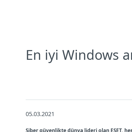
Bireysel
Kurumsal
En iyi Windows antivirüs koruma yazılımı ESET
Bireysel koruma
İndirin
En iyi Windows a
05.03.2021
Siber güvenlikte dünya lideri olan ESET, h