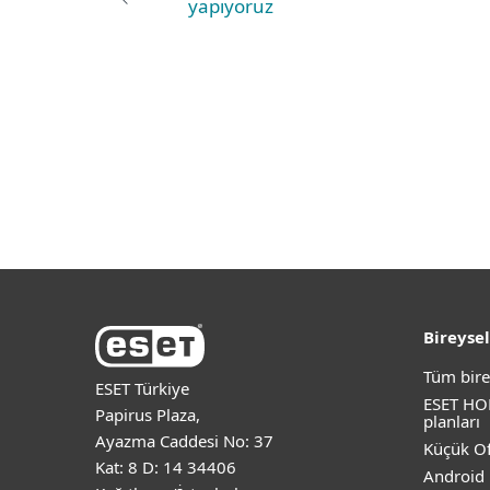
yapıyoruz
Bireysel
Tüm bire
ESET Türkiye
ESET HO
Papirus Plaza,
planları
Ayazma Caddesi No: 37
Küçük Of
Kat: 8 D: 14 34406
Android 