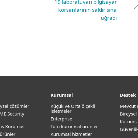
19 laboratuvarı bilgisayar
korsanlarının saldırısına
uğradı
Kurumsal
Destek
ysel çözümler
Küçük ve Orta ölçekli
Mevcut 
işletmeler
ME Security
Bireysel
Enterprise
Kurumsa
is Koruması
Tüm kurumsal ürünler
Güvenli
ürünleri
Kurumsal hizmetler