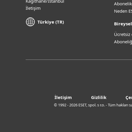
Kağıthane/İstanbul
Abonelik
İletişim
Neden E
Türkiye (TR)
Bireysel
Ücretsi
Aboneliğ
İletişim
Gizlilik
Çe
© 1992 - 2026 ESET, spol. s r.o. - Tüm hakları 