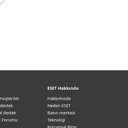
ESET Hakkında
müşteriler
Hakkımızda
 destek
Neden ESET
l destek
Basın merkezi
k Forumu
Teknoloji
Kurumsal Blog