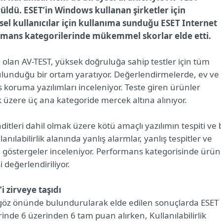
üldü. ESET’in Windows kullanan şirketler için
ysel kullanıcılar için kullanıma sunduğu ESET Internet
ormans kategorilerinde mükemmel skorlar elde etti.
 olan AV-TEST, yüksek doğruluğa sahip testler için tüm
ulunduğu bir ortam yaratıyor. Değerlendirmelerde, ev ve
üs koruma yazılımları inceleniyor. Teste giren ürünler
 üzere üç ana kategoride mercek altına alınıyor.
itleri dahil olmak üzere kötü amaçlı yazılımın tespiti ve
nılabilirlik alanında yanlış alarmlar, yanlış tespitler ve
bi göstergeler inceleniyor. Performans kategorisinde ürün
 değerlendiriliyor.
 zirveye taşıdı
ri göz önünde bulundurularak elde edilen sonuçlarda ESET
nde 6 üzerinden 6 tam puan alırken, Kullanılabilirlik