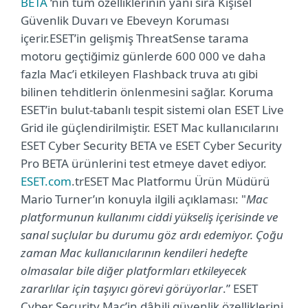
BETA
‘nın tüm özelliklerinin yanı sıra Kişisel
Güvenlik Duvarı ve Ebeveyn Koruması
içerir.ESET’in gelişmiş ThreatSense tarama
motoru geçtiğimiz günlerde 600 000 ve daha
fazla Mac’i etkileyen Flashback truva atı gibi
bilinen tehditlerin önlenmesini sağlar. Koruma
ESET’in bulut-tabanlı tespit sistemi olan ESET Live
Grid ile güçlendirilmiştir. ESET Mac kullanıcılarını
ESET Cyber Security BETA ve ESET Cyber Security
Pro BETA ürünlerini test etmeye davet ediyor.
ESET.com
.trESET Mac Platformu Ürün Müdürü
Mario Turner’ın konuyla ilgili açıklaması: "
Mac
platformunun kullanımı ciddi yükseliş içerisinde ve
sanal suçlular bu durumu göz ardı edemiyor. Çoğu
zaman Mac kullanıcılarının kendileri hedefte
olmasalar bile diğer platformları etkileyecek
zararlılar için taşıyıcı görevi görüyorlar
.” ESET
Cyber Security Mac’in dâhili güvenlik özelliklerini