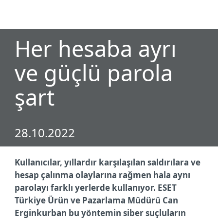
MENU
Her hesaba ayrı
ve güçlü parola
şart
28.10.2022
Kullanıcılar, yıllardır karşılaşılan saldırılara ve
hesap çalınma olaylarına rağmen hala aynı
parolayı farklı yerlerde kullanıyor. ESET
Türkiye Ürün ve Pazarlama Müdürü Can
Erginkurban bu yöntemin siber suçluların