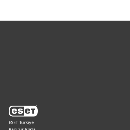
Bireysel
Kurumsal
Destek
ESET Hakkında
ESET Türkiye
Papirus Plaza,