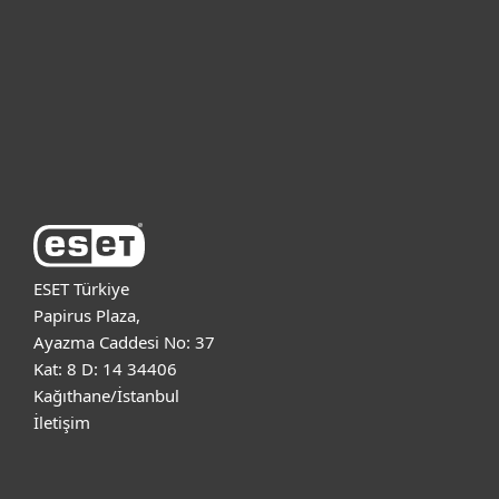
Kurumsal
Destek
ESET Hakkında
ESET Türkiye
Papirus Plaza,
Ayazma Caddesi No: 37
Kat: 8 D: 14 34406
Kağıthane/İstanbul
İletişim