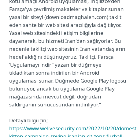
kötü amaçlı Android uygulaması, İngilizce'den
Farsça'ya çevrilmiş makaleler ve kitaplar sunan
yasal bir siteyi (downloadmaghaleh.com) taklit
eden sahte bir web sitesi aracılığıyla dağıtılıyor.
Yasal web sitesindeki iletişim bilgilerine
dayanarak, bu hizmeti İran'dan sağlıyorlar. Bu
nedenle taklitçi web sitesinin İran vatandaşlarını
hedef aldığını düşünüyoruz. Taklitçi, Farsça
‘Uygulamayı indir” yazan bir düğmeye
tıkladıktan sonra indirilen bir Android
uygulaması sunar. Düğmede Google Play logosu
bulunuyor, ancak bu uygulama Google Play
mağazasında mevcut değil, doğrudan
saldırganın sunucusundan indiriliyor.”
Detaylı bilgi için;
https://www.welivesecurity.com/2022/10/20/domesti
kitten-campaign-spying-iranian-citizens-furball-