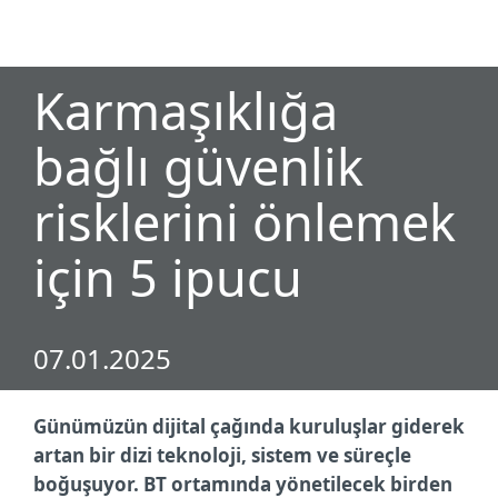
MENU
Karmaşıklığa
bağlı güvenlik
risklerini önlemek
için 5 ipucu
07.01.2025
Günümüzün dijital çağında kuruluşlar giderek
artan bir dizi teknoloji, sistem ve süreçle
boğuşuyor. BT ortamında yönetilecek birden