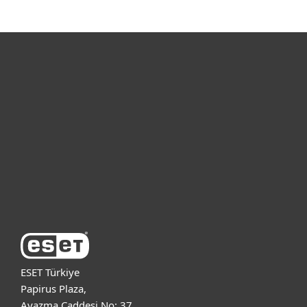
Bireysel
Kurumsal
Destek
ESET Hakkında
ESET Türkiye
Papirus Plaza,
Ayazma Caddesi No: 37