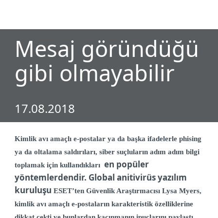
MENU
Mesaj göründüğü
gibi olmayabilir
17.08.2018
Kimlik avı amaçlı e-postalar ya da başka ifadelerle phising
ya da oltalama saldırıları, siber suçluların adım adım bilgi
en popüler
toplamak için kullandıkları
yöntemlerdendir. Global anitivirüs yazılım
kuruluşu
ESET’ten Güvenlik Araştırmacısı Lysa Myers,
k
imlik avı amaçlı e-postaların karakteristik özelliklerine
dikkat çekti ve bunlardan kaçınmanın ipuçlarını paylaştı.