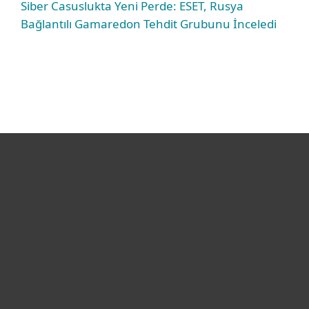
Siber Casuslukta Yeni Perde: ESET, Rusya
Bağlantılı Gamaredon Tehdit Grubunu İnceledi
Bireysel
Kurumsal
Destek
ESET Hakkında