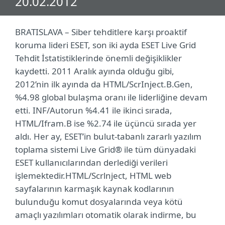
20.02.2012
BRATISLAVA – Siber tehditlere karşı proaktif
koruma lideri ESET, son iki ayda ESET Live Grid
Tehdit İstatistiklerinde önemli değişiklikler
kaydetti. 2011 Aralık ayında olduğu gibi,
2012’nin ilk ayında da HTML/ScrInject.B.Gen,
%4.98 global bulaşma oranı ile liderliğine devam
etti. INF/Autorun %4.41 ile ikinci sırada,
HTML/Ifram.B ise %2.74 ile üçüncü sırada yer
aldı. Her ay, ESET’in bulut-tabanlı zararlı yazılım
toplama sistemi Live Grid® ile tüm dünyadaki
ESET kullanıcılarından derlediği verileri
işlemektedir.HTML/Scrlnject, HTML web
sayfalarının karmaşık kaynak kodlarının
bulunduğu komut dosyalarında veya kötü
amaçlı yazılımları otomatik olarak indirme, bu