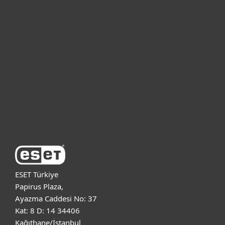
Bireysel
Kurumsal
Destek
ESET Hakkında
ESET Türkiye
Papirus Plaza,
Ayazma Caddesi No: 37
Kat: 8 D: 14 34406
Kağıthane/İstanbul