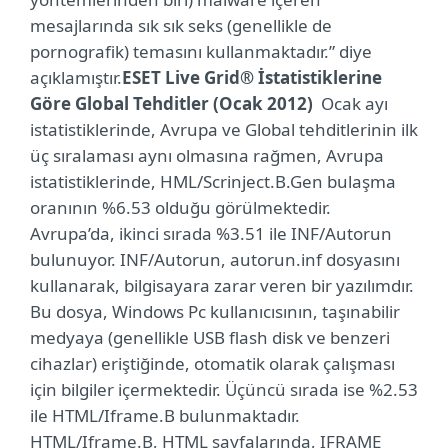
mesajlarında sık sık seks (genellikle de
pornografik) temasını kullanmaktadır.” diye
açıklamıştır.
ESET Live Grid® İstatistiklerine
Göre Global Tehditler (Ocak 2012)
Ocak ayı
istatistiklerinde, Avrupa ve Global tehditlerinin ilk
üç sıralaması aynı olmasına rağmen, Avrupa
istatistiklerinde, HML/Scrinject.B.Gen bulaşma
oranının %6.53 olduğu görülmektedir.
Avrupa’da, ikinci sırada %3.51 ile INF/Autorun
bulunuyor. INF/Autorun, autorun.inf dosyasını
kullanarak, bilgisayara zarar veren bir yazılımdır.
Bu dosya, Windows Pc kullanıcısının, taşınabilir
medyaya (genellikle USB flash disk ve benzeri
cihazlar) eriştiğinde, otomatik olarak çalışması
için bilgiler içermektedir. Üçüncü sırada ise %2.53
ile HTML/Iframe.B bulunmaktadır.
HTML/Iframe.B, HTML sayfalarında, IFRAME