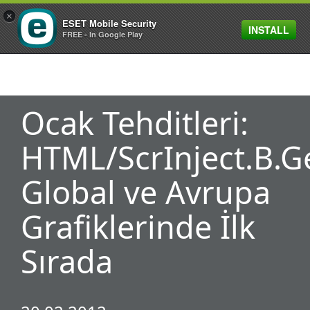
×
ESET Mobile Security
INSTALL
MENU
FREE - In Google Play
Ocak Tehditleri:
HTML/ScrInject.B.G
Global ve Avrupa
Grafiklerinde İlk
Sırada