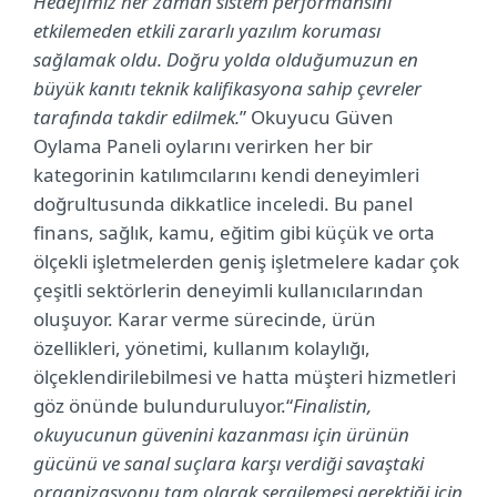
Hedefimiz her zaman sistem performansını
etkilemeden etkili zararlı yazılım koruması
sağlamak oldu. Doğru yolda olduğumuzun en
büyük kanıtı teknik kalifikasyona sahip çevreler
tarafında takdir edilmek.
” Okuyucu Güven
Oylama Paneli oylarını verirken her bir
kategorinin katılımcılarını kendi deneyimleri
doğrultusunda dikkatlice inceledi. Bu panel
finans, sağlık, kamu, eğitim gibi küçük ve orta
ölçekli işletmelerden geniş işletmelere kadar çok
çeşitli sektörlerin deneyimli kullanıcılarından
oluşuyor. Karar verme sürecinde, ürün
özellikleri, yönetimi, kullanım kolaylığı,
ölçeklendirilebilmesi ve hatta müşteri hizmetleri
göz önünde bulunduruluyor.“
Finalistin,
okuyucunun güvenini kazanması için ürünün
gücünü ve sanal suçlara karşı verdiği savaştaki
organizasyonu tam olarak sergilemesi gerektiği için