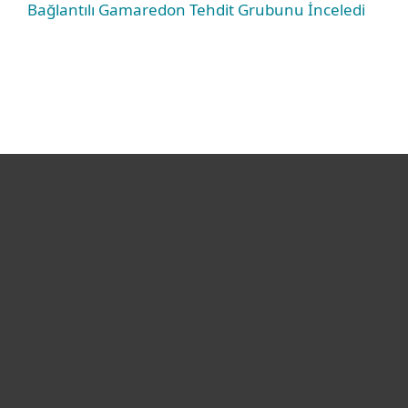
Bağlantılı Gamaredon Tehdit Grubunu İnceledi
Bireysel
Kurumsal
Destek
ESET Hakkında