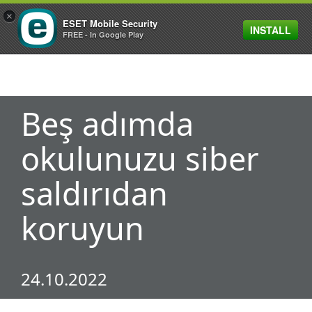
×
ESET Mobile Security
INSTALL
MENU
FREE - In Google Play
Beş adımda
okulunuzu siber
saldırıdan
koruyun
24.10.2022