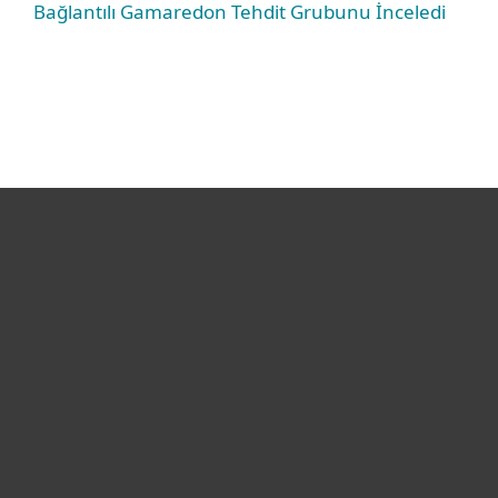
Bağlantılı Gamaredon Tehdit Grubunu İnceledi
Bireysel
Kurumsal
Destek
ESET Hakkında