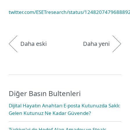
twitter.com/ESETresearch/status/124820747968889
Daha eski
Daha yeni
Diğer Basın Bultenleri
Dijital Hayatın Anahtarı E-posta Kutunuzda Saklı:
Gelen Kutunuz Ne Kadar Güvende?
Türkiye'yi de Hedef Alan Amadey ve Stealc