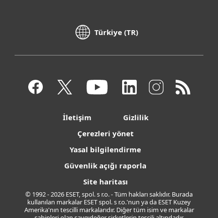
Türkiye (TR)
İletişim
Gizlilik
Çerezleri yönet
Yasal bilgilendirme
Güvenlik açığı raporla
Site haritası
© 1992 - 2026 ESET, spol. s r.o. - Tüm hakları saklıdır. Burada
kullanılan markalar ESET spol. s r.o.'nun ya da ESET Kuzey
Amerika'nın tescilli markalarıdır. Diğer tüm isim ve markalar
sahipleri olan saygıdeğer şirketlerin tescili altındadır.