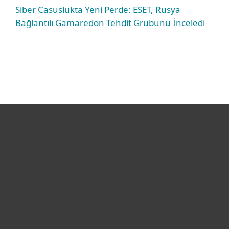
Siber Casuslukta Yeni Perde: ESET, Rusya
Bağlantılı Gamaredon Tehdit Grubunu İnceledi
Bireysel
Kurumsal
Destek
ESET Hakkında