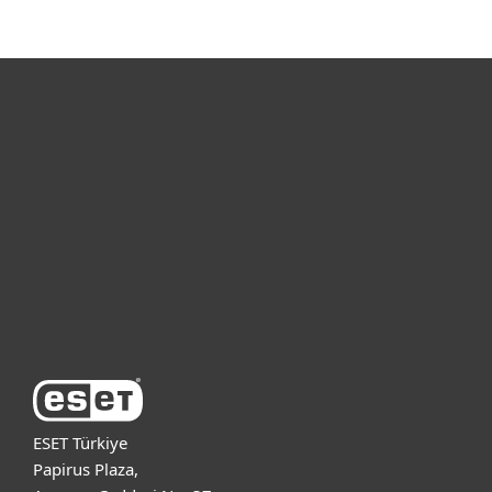
Bireysel
Kurumsal
Destek
ESET Hakkında
ESET Türkiye
Papirus Plaza,